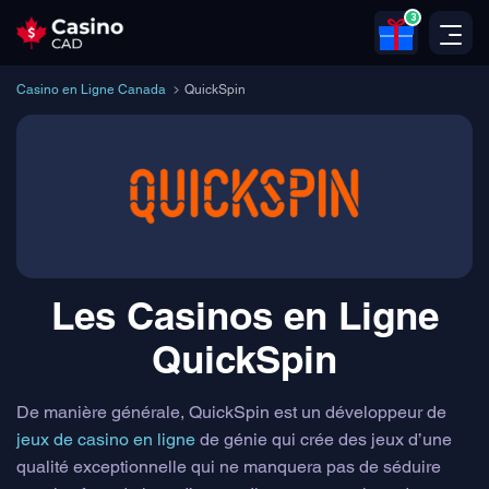
3
Casino en Ligne Canada
QuickSpin
Les Casinos en Ligne
QuickSpin
De manière générale, QuickSpin est un développeur de
jeux de casino en ligne
de génie qui crée des jeux d’une
qualité exceptionnelle qui ne manquera pas de séduire