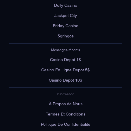
Dolly Casino
Jackpot City
Friday Casino
5gringos
Messages récents
Casino Depot 1$
Casino En Ligne Depot 5$
Casino Depot 10$
Information
À Propos de Nous
Termes Et Conditions
Politique De Confidentialité