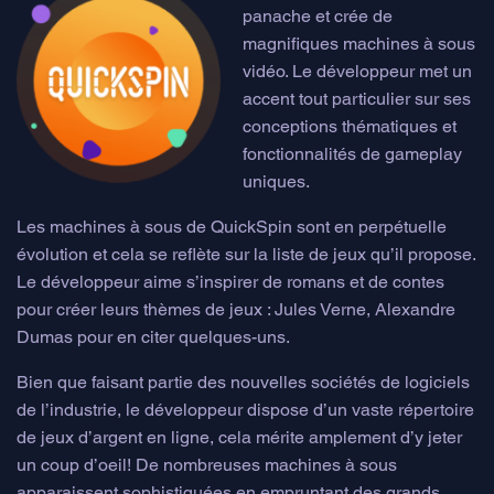
panache et crée de
magnifiques machines à sous
vidéo. Le développeur met un
accent tout particulier sur ses
conceptions thématiques et
fonctionnalités de gameplay
uniques.
Les machines à sous de QuickSpin sont en perpétuelle
évolution et cela se reflète sur la liste de jeux qu’il propose.
Le développeur aime s’inspirer de romans et de contes
pour créer leurs thèmes de jeux : Jules Verne, Alexandre
Dumas pour en citer quelques-uns.
Bien que faisant partie des nouvelles sociétés de logiciels
de l’industrie, le développeur dispose d’un vaste répertoire
de jeux d’argent en ligne, cela mérite amplement d’y jeter
un coup d’oeil! De nombreuses machines à sous
apparaissent sophistiquées en empruntant des grands