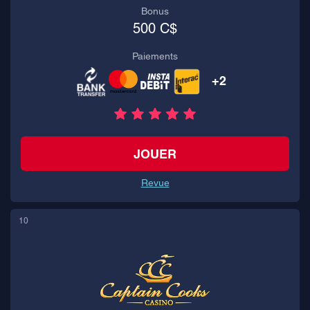
Bonus
500 C$
Paiements
+2
JOUER
Revue
10