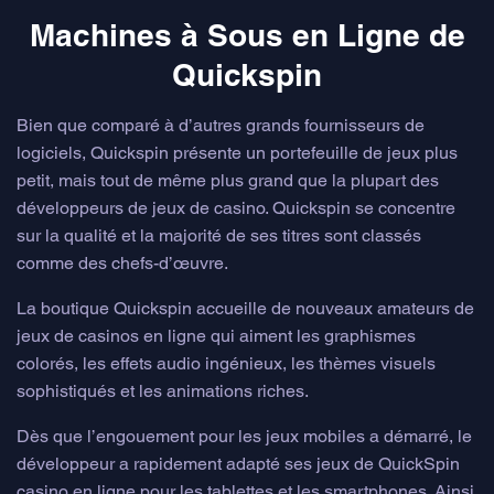
Machines à Sous en Ligne de
Quickspin
Bien que comparé à d’autres grands fournisseurs de
logiciels, Quickspin présente un portefeuille de jeux plus
petit, mais tout de même plus grand que la plupart des
développeurs de jeux de casino. Quickspin se concentre
sur la qualité et la majorité de ses titres sont classés
comme des chefs-d’œuvre.
La boutique Quickspin accueille de nouveaux amateurs de
jeux de casinos en ligne qui aiment les graphismes
colorés, les effets audio ingénieux, les thèmes visuels
sophistiqués et les animations riches.
Dès que l’engouement pour les jeux mobiles a démarré, le
développeur a rapidement adapté ses jeux de QuickSpin
casino en ligne pour les tablettes et les smartphones. Ainsi