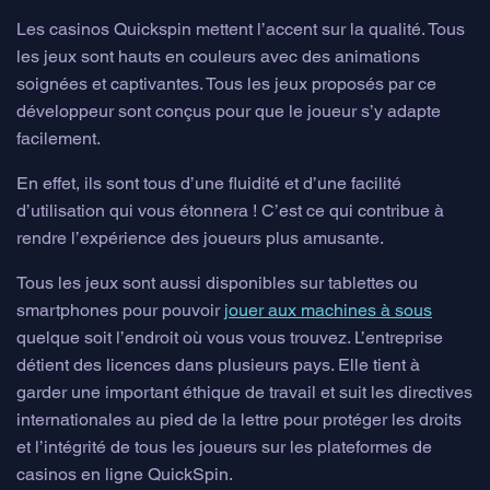
Les casinos Quickspin mettent l’accent sur la qualité. Tous
les jeux sont hauts en couleurs avec des animations
soignées et captivantes. Tous les jeux proposés par ce
développeur sont conçus pour que le joueur s’y adapte
facilement.
En effet, ils sont tous d’une fluidité et d’une facilité
d’utilisation qui vous étonnera ! C’est ce qui contribue à
rendre l’expérience des joueurs plus amusante.
Tous les jeux sont aussi disponibles sur tablettes ou
smartphones pour pouvoir
jouer aux machines à sous
quelque soit l’endroit où vous vous trouvez. L’entreprise
détient des licences dans plusieurs pays. Elle tient à
garder une important éthique de travail et suit les directives
internationales au pied de la lettre pour protéger les droits
et l’intégrité de tous les joueurs sur les plateformes de
casinos en ligne QuickSpin.