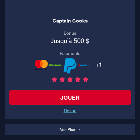
Captain Cooks
Bonus
Jusqu’à 500 $
Paiements
+1
JOUER
Revue
Voir Plus