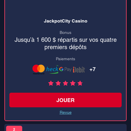
JackpotCity Casino
Bonus
Jusqu’à 1 600 $ répartis sur vos quatre
premiers dépôts
Paiements
+7
JOUER
Revue
2