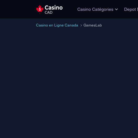
Casino Catégories
Depot
Casino en Ligne Canada
GamesLab