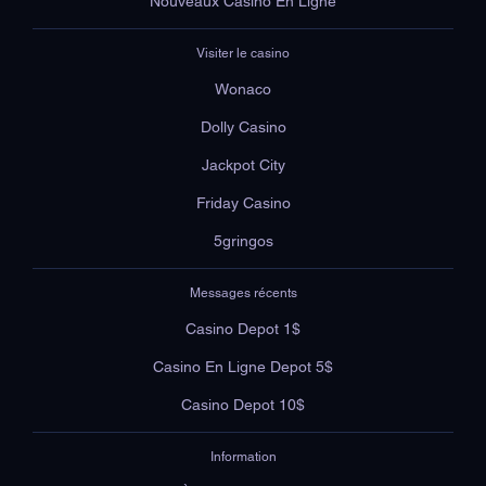
Nouveaux Casino En Ligne
Visiter le casino
Wonaco
Dolly Casino
Jackpot City
Friday Casino
5gringos
Messages récents
Casino Depot 1$
Casino En Ligne Depot 5$
Casino Depot 10$
Information