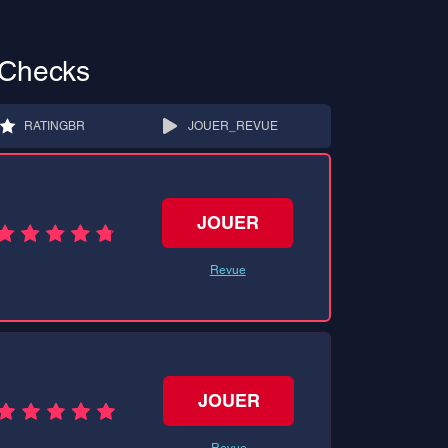
eChecks
RATINGBR
JOUER_REVUE
JOUER
Revue
JOUER
Revue