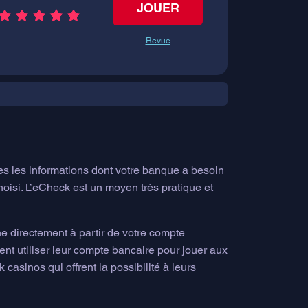
JOUER
Revue
s les informations dont votre banque a besoin
oisi. L’eCheck est un moyen très pratique et
e directement à partir de votre compte
ent utiliser leur compte bancaire pour jouer aux
asinos qui offrent la possibilité à leurs