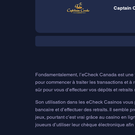
Captain 
Fondamentalement, l’eCheck Canada est une ver
pour commencer à traiter les transactions et à
sûr pour vous d’effectuer vos dépôts et retraits
Son utilisation dans les eCheck Casinos vous 
bancaire et d’effectuer des retraits. Il semble
jeux, pourtant c’est vrai grâce au casino en li
joueurs d’utiliser leur chèque électronique afin