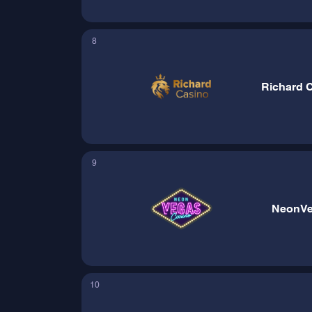
8
Richard 
9
NeonV
10