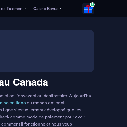
3
 de Paiement
Casino Bonus
 au Canada
e et en l’envoyant au destinataire. Aujourd’hui,
sino en ligne
du monde entier et
 ligne s’est tellement développé que les
te eCheck comme mode de paiement pour avoir
, comment il fonctionne et nous vous