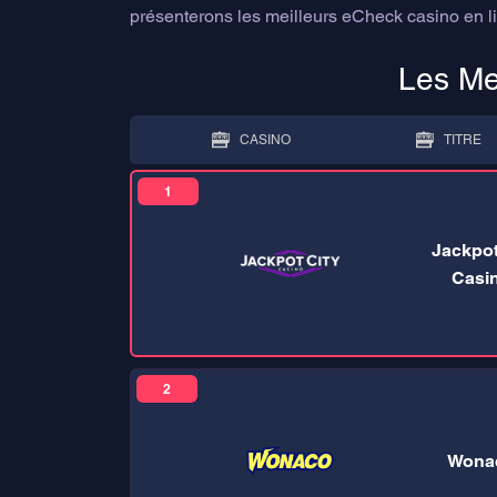
présenterons les meilleurs eCheck casino en l
Les Me
CASINO
TITRE
1
Jackpot
Casi
2
Wona