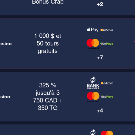
Bonus Crab
+2
1 000 $ et
50 tours
asino
gratuits
+7
325 %
jusqu'à 3
asino
750 CAD +
350 TG
+4