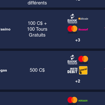
différents
100 C$ +
100 Tours
Casino
Gratuits
+3
500 C$
egas
+2