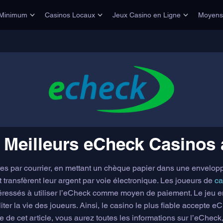
 Minimum
Casinos Locaux
Jeux Casino en Ligne
Moyens
 Meilleurs eCheck Casinos
ures par courrier, en mettant un chèque papier dans une envelopp
t transfèrent leur argent par voie électronique. Les joueurs de
ca
ressés à utiliser l’eCheck comme moyen de paiement. Le jeu en
liter la vie des joueurs. Ainsi, le casino le plus fiable accep
 de cet article, vous aurez toutes les informations sur l’eCheck