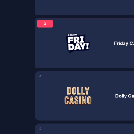
3
Friday C
4
Dolly C
5