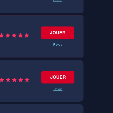
JOUER
Revue
JOUER
Revue