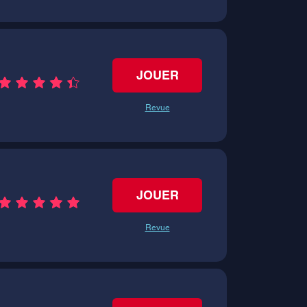
JOUER
Revue
JOUER
Revue