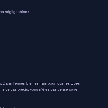
as négligeables :
Dans l’ensemble, les frais pour tous les types
ans ce cas précis, vous n’êtes pas censé payer