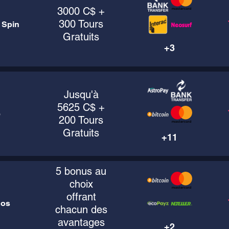
3000 C$ +
300 Tours
 Spin
Gratuits
+3
Jusqu'à
5625 C$ +
e
200 Tours
Gratuits
+11
5 bonus au
choix
offrant
gos
chacun des
avantages
+2